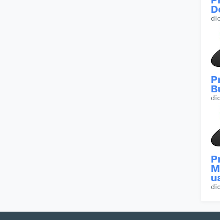
D
di
P
B
di
P
M
u
di