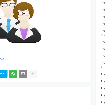
Pr
Pr
Pr
Pr
Pr
So
Pr
Pr
Pr
ica
Pr
Fi
ter
Pr
Pr
Pr
Pr
Pr