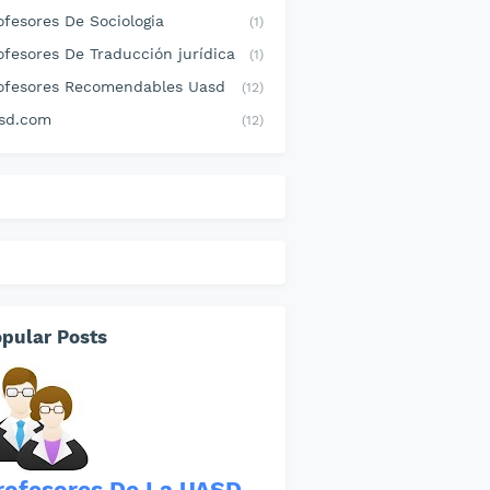
ofesores De Sociologia
(1)
ofesores De Traducción jurídica
(1)
ofesores Recomendables Uasd
(12)
sd.com
(12)
pular Posts
rofesores De La UASD