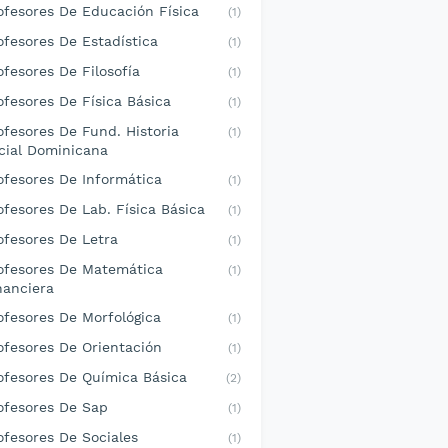
ofesores De Educación Física
(1)
ofesores De Estadística
(1)
ofesores De Filosofía
(1)
ofesores De Física Básica
(1)
ofesores De Fund. Historia
(1)
cial Dominicana
ofesores De Informática
(1)
ofesores De Lab. Física Básica
(1)
ofesores De Letra
(1)
ofesores De Matemática
(1)
nanciera
ofesores De Morfológica
(1)
ofesores De Orientación
(1)
ofesores De Química Básica
(2)
ofesores De Sap
(1)
ofesores De Sociales
(1)