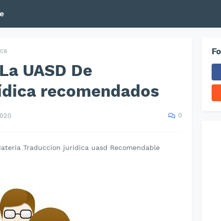
e
Fo
ica
 La UASD De
rídica recomendados
0
2020
Materia Traduccion juridica uasd Recomendable