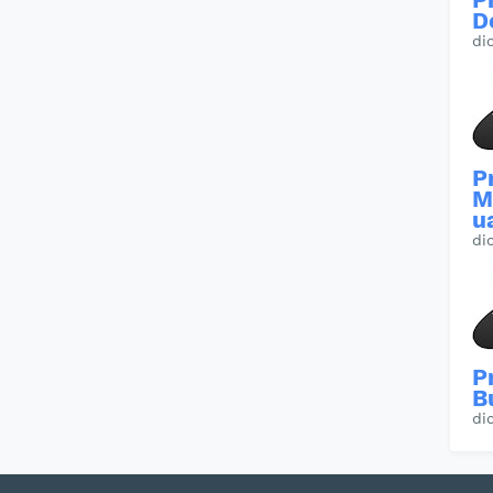
D
di
P
M
u
di
P
B
di