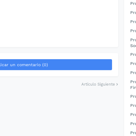
Pr
Pr
Pr
Pr
Pr
So
Pr
Pr
icar un comentario (0)
Pr
Pr
Artículo Siguiente
Fi
Pr
Pr
Pr
Pr
Pr