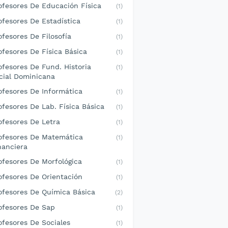
ofesores De Educación Física
(1)
ofesores De Estadística
(1)
ofesores De Filosofía
(1)
ofesores De Física Básica
(1)
ofesores De Fund. Historia
(1)
cial Dominicana
ofesores De Informática
(1)
ofesores De Lab. Física Básica
(1)
ofesores De Letra
(1)
ofesores De Matemática
(1)
nanciera
ofesores De Morfológica
(1)
ofesores De Orientación
(1)
ofesores De Química Básica
(2)
ofesores De Sap
(1)
ofesores De Sociales
(1)