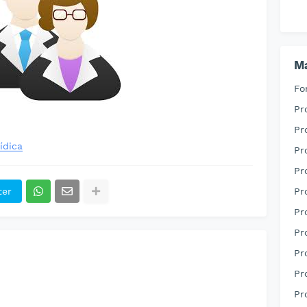
Ma
Fo
Pr
Pr
ídica
Pr
Pr
ter
Pr
Pr
Pr
Pr
Pr
Pr