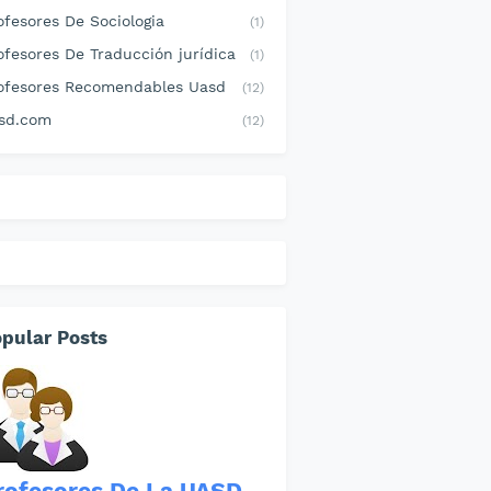
ofesores De Sociologia
(1)
ofesores De Traducción jurídica
(1)
ofesores Recomendables Uasd
(12)
sd.com
(12)
pular Posts
rofesores De La UASD